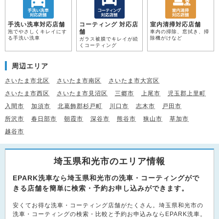
手洗い洗車対応店舗
コーティング 対応店
室内清掃対応店舗
舗
泡でやさしくキレイにす
車内の掃除、窓拭き、掃
る手洗い洗車
除機がけなど
ガラス被膜でキレイが続
くコーティング
周辺エリア
さいたま市北区
さいたま市南区
さいたま市大宮区
さいたま市西区
さいたま市見沼区
三郷市
上尾市
児玉郡上里町
入間市
加須市
北葛飾郡杉戸町
川口市
志木市
戸田市
所沢市
春日部市
朝霞市
深谷市
熊谷市
狭山市
草加市
越谷市
埼玉県和光市のエリア情報
EPARK洗車なら埼玉県和光市の洗車・コーティングがで
きる店舗を簡単に検索・予約お申し込みができます。
安くてお得な洗車・コーティング店舗がたくさん。埼玉県和光市の
洗車・コーティングの検索・比較と予約お申込みならEPARK洗車。