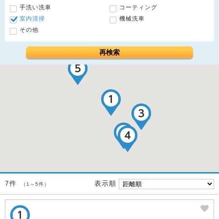
手洗い洗車
コーティング
室内清掃
機械洗車
その他
再検索
表示順
7件
（1～5件）