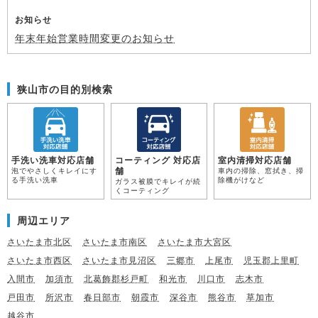
お知らせ
年末年始営業時間変更のお知らせ
狭山市の目的別検索
手洗い洗車対応店舗
コーティング 対応店
室内清掃対応店舗
舗
泡でやさしくキレイにす
車内の掃除、窓拭き、掃
る手洗い洗車
除機がけなど
ガラス被膜でキレイが続
くコーティング
周辺エリア
さいたま市北区
さいたま市南区
さいたま市大宮区
さいたま市西区
さいたま市見沼区
三郷市
上尾市
児玉郡上里町
入間市
加須市
北葛飾郡杉戸町
和光市
川口市
志木市
戸田市
所沢市
春日部市
朝霞市
深谷市
熊谷市
草加市
越谷市