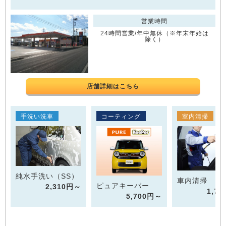
営業時間
24時間営業/年中無休（※年末年始は
除く）
店舗詳細はこちら
手洗い洗車
コーティング
室内清掃
純水手洗い（SS）
車内清掃
ピュアキーパー
2,310円～
1,7
5,700円～