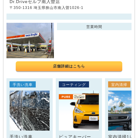
Dr.Driveセルフ南入曽店
〒350-1316 埼玉県狭山市南入曽1026-1
営業時間
店舗詳細はこちら
手洗い洗車
コーティング
室内清掃
手洗い洗車
ピュアキーパー
室内清掃1レ