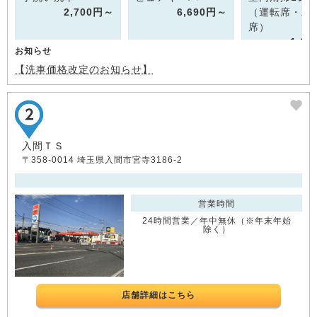
2,700円～
6,690円～
（運転席・助
席）
1,6
お知らせ
【洗車価格改定のお知らせ】
入間ＴＳ
〒358-0014 埼玉県入間市宮寺3186-2
営業時間
24時間営業／年中無休（※年末年始
除く）
店舗詳細はこちら