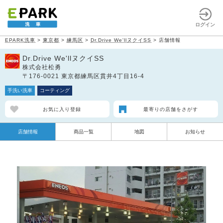
ログイン
EPARK洗車
>
東京都
>
練馬区
>
Dr.Drive We'llヌクイSS
>
店舗情報
Dr.Drive We'llヌクイSS
株式会社松勇
〒176-0021 東京都練馬区貫井4丁目16-4
手洗い洗車
コーティング
お気に入り登録
最寄りの店舗をさがす
店舗情報
商品一覧
地図
お知らせ