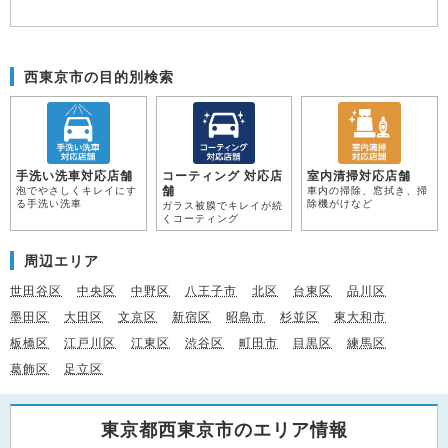
西東京市の目的別検索
手洗い洗車対応店舗
コーティング 対応店
室内清掃対応店舗
舗
泡でやさしくキレイにす
車内の掃除、窓拭き、掃
る手洗い洗車
除機がけなど
ガラス被膜でキレイが続
くコーティング
周辺エリア
世田谷区
中央区
中野区
八王子市
北区
台東区
品川区
墨田区
大田区
文京区
新宿区
昭島市
杉並区
東大和市
板橋区
江戸川区
江東区
渋谷区
町田市
目黒区
練馬区
葛飾区
足立区
東京都西東京市のエリア情報