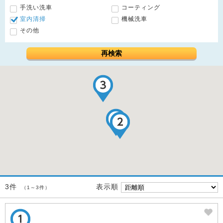
手洗い洗車
コーティング
室内清掃
機械洗車
その他
再検索
表示順
3件
（1～3件）