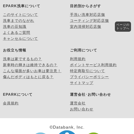
EPARK洗車について
目的別からさがす
このサイトについて
手洗い洗車対応店舗
洗車までのながれ
コーティング対応店舗
ページの
洗車の豆知識
室内清掃対応店舗
トップへ
よくあるご質問
キャンセルについて
お役立ち情報
ご利用について
洗車は家でするもの？
利用規約
新車時の輝きは維持できるの？
ポイントサービス利用規約
こんな場面が多いお車は要注意！
特定商取引について
傷んだボディはもとに戻る？
プライバシーポリシー
サイトマップ
EPARKについて
運営会社･お問い合わせ
会員規約
運営会社
お問い合わせ
©Databank, Inc.