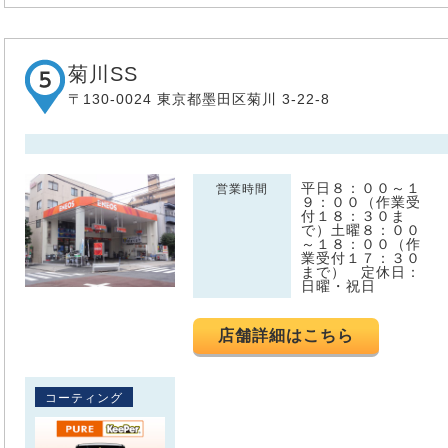
菊川SS
〒130-0024 東京都墨田区菊川 3-22-8
平日８：００～１
営業時間
９：００（作業受
付１８：３０ま
で）土曜８：００
～１８：００（作
業受付１７：３０
まで） 定休日：
日曜・祝日
店舗詳細はこちら
コーティング