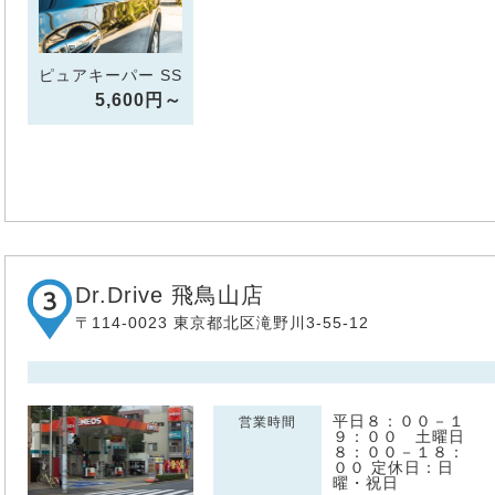
ピュアキーパー SS
5,600円～
Dr.Drive 飛鳥山店
〒114-0023 東京都北区滝野川3-55-12
平日８：００－１
営業時間
９：００ 土曜日
８：００－１８：
００ 定休日：日
曜・祝日