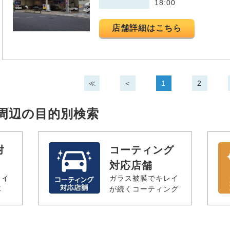
18:00
店舗詳細はこちら
≪
＜
1
2
り店周辺の目的別検索
対
コーティング
対応店舗
レイ
ガラス被膜でキレイ
車
が続くコーティング