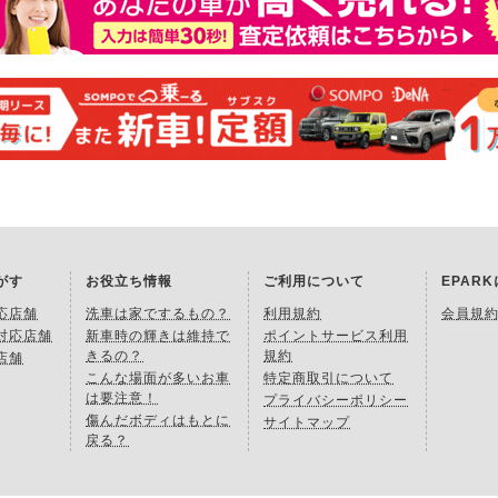
がす
お役立ち情報
ご利用について
EPAR
応店舗
洗車は家でするもの？
利用規約
会員規
対応店舗
新車時の輝きは維持で
ポイントサービス利用
きるの？
規約
店舗
こんな場面が多いお車
特定商取引について
は要注意！
プライバシーポリシー
傷んだボディはもとに
サイトマップ
戻る？