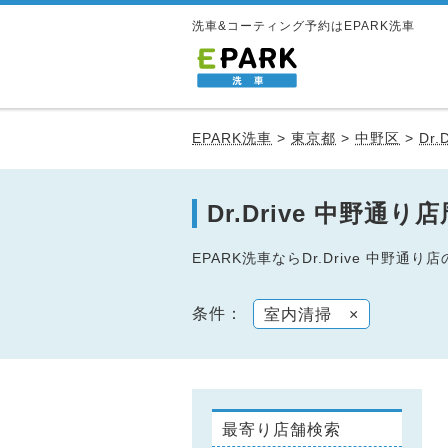
洗車&コーティング予約はEPARK洗車
EPARK洗車
>
東京都
>
中野区
>
Dr
Dr.Drive 中野
EPARK洗車ならDr.Drive 中
条件：
室内清掃
×
最寄り店舗検索