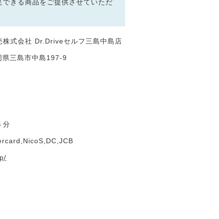
足できる商品をご提供させていただ
式会社 Dr.Driveセルフ三島中島店
静岡県三島市中島197-9
４分
ercard,NicoS,DC,JCB
p/