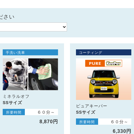
ださい
手洗い洗車
コーティング
ミネラルオフ
SSサイズ
ピュアキーパー
SSサイズ
６０分～
所要時間
8,870円
６０分～
所要時間
6,330円