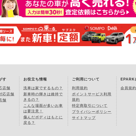
がす
お役立ち情報
ご利用について
EPAR
応店舗
洗車は家でするもの？
利用規約
会員規
対応店舗
新車時の輝きは維持で
ポイントサービス利用
きるの？
規約
店舗
こんな場面が多いお車
特定商取引について
は要注意！
プライバシーポリシー
傷んだボディはもとに
サイトマップ
戻る？