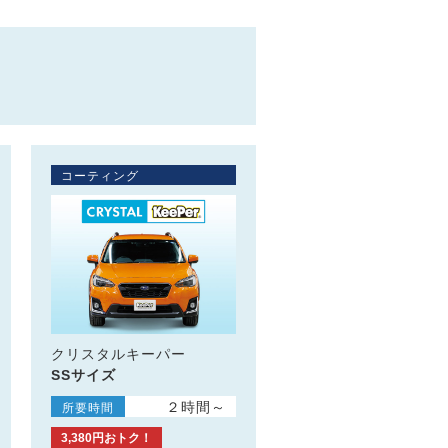
コーティング
クリスタルキーパー
SSサイズ
２時間～
所要時間
3,380円おトク！