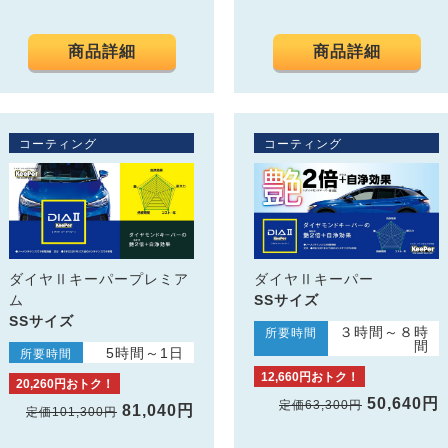
商品詳細
商品詳細
コーティング
コーティング
ダイヤⅡキーパープレミア
ダイヤⅡキーパー
ム
SSサイズ
SSサイズ
３時間～８時
所要時間
間
5時間～1日
所要時間
12,660円おトク！
20,260円おトク！
50,640円
定価63,300円
81,040円
定価101,300円