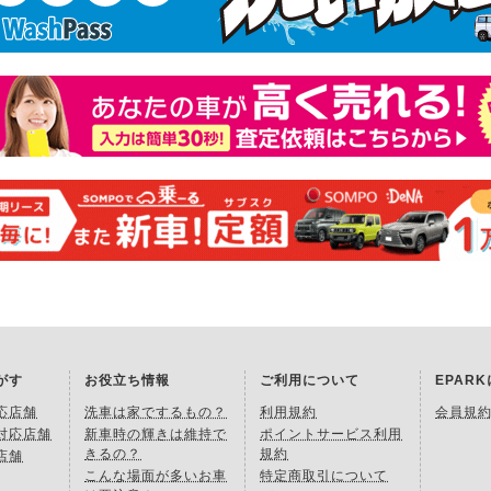
がす
お役立ち情報
ご利用について
EPAR
応店舗
洗車は家でするもの？
利用規約
会員規
対応店舗
新車時の輝きは維持で
ポイントサービス利用
きるの？
規約
店舗
こんな場面が多いお車
特定商取引について