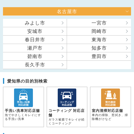
名古屋市
みよし市
一宮市
安城市
岡崎市
春日井市
東海市
瀬戸市
知多市
碧南市
豊田市
長久手市
愛知県の目的別検索
手洗い洗車対応店舗
コーティング 対応店
室内清掃対応店舗
舗
泡でやさしくキレイにす
車内の掃除、窓拭き、掃
る手洗い洗車
除機がけなど
ガラス被膜でキレイが続
くコーティング