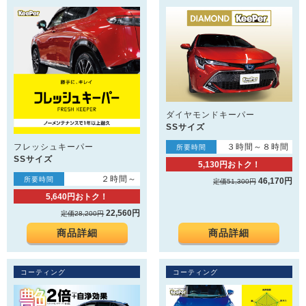
ダイヤモンドキーパー
SSサイズ
フレッシュキーパー
３時間～８時間
所要時間
SSサイズ
5,130円おトク！
２時間～
所要時間
46,170円
定価51,300円
5,640円おトク！
22,560円
定価28,200円
商品詳細
商品詳細
コーティング
コーティング