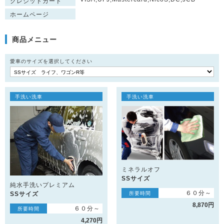
クレジットカード
ホームページ
商品メニュー
愛車のサイズを選択してください
手洗い洗車
手洗い洗車
ミネラルオフ
SSサイズ
純水手洗いプレミアム
６０分～
所要時間
SSサイズ
8,870円
６０分～
所要時間
4,270円