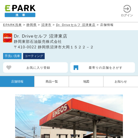
ログイン
EPARK洗車
>
静岡県
>
沼津市
>
Dr. Driveセルフ 沼津東店
>
店舗情報
Dr. Driveセルフ 沼津東店
静岡東部石油販売株式会社
〒410-0022 静岡県沼津市大岡１５２２－２
手洗い洗車
コーティング
お気に入り登録
最寄りの店舗をさがす
店舗情報
商品一覧
地図
お知らせ