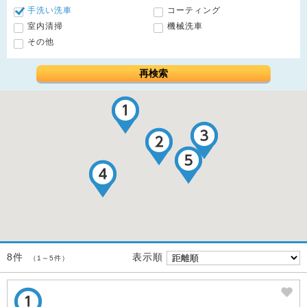
手洗い洗車
コーティング
室内清掃
機械洗車
その他
再検索
表示順
8件
（1～5件）