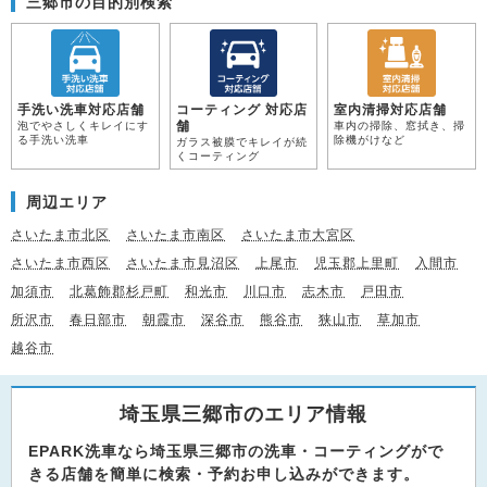
三郷市の目的別検索
手洗い洗車対応店舗
コーティング 対応店
室内清掃対応店舗
舗
泡でやさしくキレイにす
車内の掃除、窓拭き、掃
る手洗い洗車
除機がけなど
ガラス被膜でキレイが続
くコーティング
周辺エリア
さいたま市北区
さいたま市南区
さいたま市大宮区
さいたま市西区
さいたま市見沼区
上尾市
児玉郡上里町
入間市
加須市
北葛飾郡杉戸町
和光市
川口市
志木市
戸田市
所沢市
春日部市
朝霞市
深谷市
熊谷市
狭山市
草加市
越谷市
埼玉県三郷市のエリア情報
EPARK洗車なら埼玉県三郷市の洗車・コーティングがで
きる店舗を簡単に検索・予約お申し込みができます。