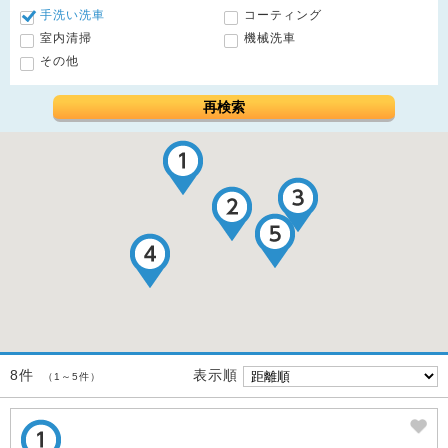
手洗い洗車
コーティング
室内清掃
機械洗車
その他
再検索
表示順
8件
（1～5件）