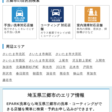
三郷市の目的別検索
手洗い洗車対応店舗
コーティング 対応店
室内清掃対応店舗
舗
泡でやさしくキレイにす
車内の掃除、窓拭き、掃
る手洗い洗車
除機がけなど
ガラス被膜でキレイが続
くコーティング
周辺エリア
さいたま市北区
さいたま市南区
さいたま市大宮区
さいたま市西区
さいたま市見沼区
上尾市
児玉郡上里町
入間市
加須市
北葛飾郡杉戸町
和光市
川口市
志木市
戸田市
所沢市
春日部市
朝霞市
深谷市
熊谷市
狭山市
草加市
越谷市
埼玉県三郷市のエリア情報
EPARK洗車なら埼玉県三郷市の洗車・コーティングがで
きる店舗を簡単に検索・予約お申し込みができます。