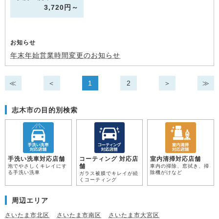
3,720円～
お知らせ
年末年始営業時間変更のお知らせ
≪
＜
1
2
＞
≫
志木市の目的別検索
手洗い洗車対応店舗
コーティング 対応店
室内清掃対応店舗
舗
泡でやさしくキレイにす
車内の掃除、窓拭き、掃
る手洗い洗車
除機がけなど
ガラス被膜でキレイが続
くコーティング
周辺エリア
さいたま市北区
さいたま市南区
さいたま市大宮区