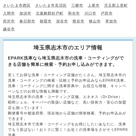
さいたま市西区
さいたま市見沼区
三郷市
上尾市
児玉郡上里町
入間市
加須市
北葛飾郡杉戸町
和光市
川口市
戸田市
所沢市
春日部市
朝霞市
深谷市
熊谷市
狭山市
草加市
越谷市
埼玉県志木市のエリア情報
EPARK洗車なら埼玉県志木市の洗車・コーティングがで
きる店舗を簡単に検索・予約お申し込みができます。
安くてお得な洗車・コーティング店舗がたくさん。埼玉県志木市の
洗車・コーティングの検索・比較と予約お申込みならEPARK洗車。
洗車・コーティングに関する洗車辞典や、お役立ち情報、キャンペ
ーンなどのお得な情報も満載です。
埼玉県志木市の洗車・コーティング店舗、エネオス（Dr.Drive）、
昭和シェル、キーパーの取扱い店舗など、高い技術力・安心の加盟
店も揃っています！
郵便番号や都道府県、現在地から店舗の簡単検索、予約お申込みが
できます。
埼玉県志木市で洗車・コーティングをお得にしたいあなたに、洗車
でもう並ばない！おトクに賢く！お近くの洗車場をさがそうEPARK
洗車。