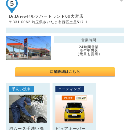
Dr.Driveセルフハートランド09大宮店
〒331-0062 埼玉県さいたま市西区土屋517-1
営業時間
24時間営業
※年中無休
（元旦も営業）
店舗詳細はこちら
手洗い洗車
コーティング
泡ムース手洗い洗
ピュアキーパー