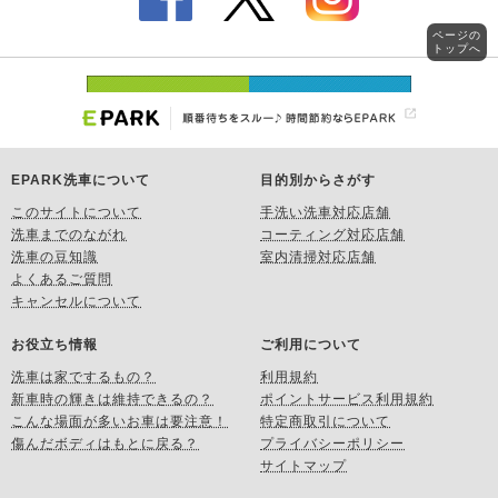
ページの
トップへ
EPARK洗車について
目的別からさがす
このサイトについて
手洗い洗車対応店舗
洗車までのながれ
コーティング対応店舗
洗車の豆知識
室内清掃対応店舗
よくあるご質問
キャンセルについて
お役立ち情報
ご利用について
洗車は家でするもの？
利用規約
新車時の輝きは維持できるの？
ポイントサービス利用規約
こんな場面が多いお車は要注意！
特定商取引について
傷んだボディはもとに戻る？
プライバシーポリシー
サイトマップ