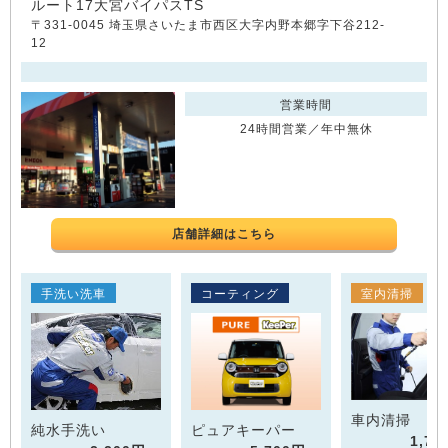
ルート17大宮バイパスTS
〒331-0045 埼玉県さいたま市西区大字内野本郷字下谷212-
12
営業時間
24時間営業／年中無休
店舗詳細はこちら
手洗い洗車
コーティング
室内清掃
車内清掃
純水手洗い
ピュアキーパー
1,7