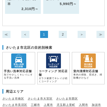
車
5,990円～
2,310円～
≪
＜
1
2
＞
≫
さいたま市北区の目的別検索
手洗い洗車対応店舗
コーティング 対応店
室内清掃対応店舗
舗
泡でやさしくキレイにす
車内の掃除、窓拭き、掃
る手洗い洗車
除機がけなど
ガラス被膜でキレイが続
くコーティング
周辺エリア
さいたま市南区
さいたま市大宮区
さいたま市西区
さいたま市見沼区
三郷市
上尾市
児玉郡上里町
入間市
加須市