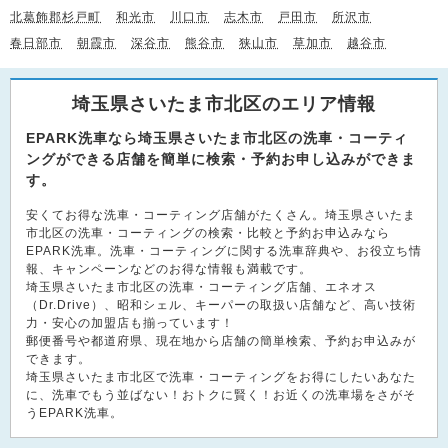
北葛飾郡杉戸町
和光市
川口市
志木市
戸田市
所沢市
春日部市
朝霞市
深谷市
熊谷市
狭山市
草加市
越谷市
埼玉県さいたま市北区のエリア情報
EPARK洗車なら埼玉県さいたま市北区の洗車・コーティ
ングができる店舗を簡単に検索・予約お申し込みができま
す。
安くてお得な洗車・コーティング店舗がたくさん。埼玉県さいたま
市北区の洗車・コーティングの検索・比較と予約お申込みなら
EPARK洗車。洗車・コーティングに関する洗車辞典や、お役立ち情
報、キャンペーンなどのお得な情報も満載です。
埼玉県さいたま市北区の洗車・コーティング店舗、エネオス
（Dr.Drive）、昭和シェル、キーパーの取扱い店舗など、高い技術
力・安心の加盟店も揃っています！
郵便番号や都道府県、現在地から店舗の簡単検索、予約お申込みが
できます。
埼玉県さいたま市北区で洗車・コーティングをお得にしたいあなた
に、洗車でもう並ばない！おトクに賢く！お近くの洗車場をさがそ
うEPARK洗車。