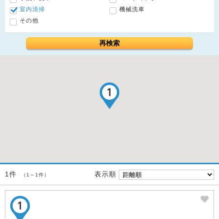
室内清掃
機械洗車
その他
再検索
表示順
1件
（1～1件）