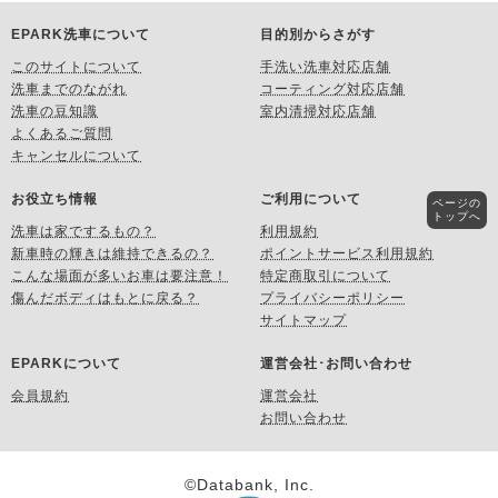
EPARK洗車について
目的別からさがす
このサイトについて
手洗い洗車対応店舗
洗車までのながれ
コーティング対応店舗
洗車の豆知識
室内清掃対応店舗
よくあるご質問
キャンセルについて
お役立ち情報
ご利用について
ページの
トップへ
洗車は家でするもの？
利用規約
新車時の輝きは維持できるの？
ポイントサービス利用規約
こんな場面が多いお車は要注意！
特定商取引について
傷んだボディはもとに戻る？
プライバシーポリシー
サイトマップ
EPARKについて
運営会社･お問い合わせ
会員規約
運営会社
お問い合わせ
©Databank, Inc.