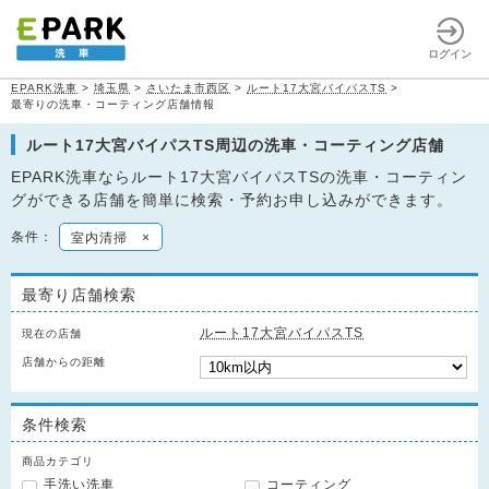
ログイン
EPARK洗車
>
埼玉県
>
さいたま市西区
>
ルート17大宮バイパスTS
>
最寄りの洗車・コーティング店舗情報
ルート17大宮バイパスTS周辺の洗車・コーティング店舗
EPARK洗車ならルート17大宮バイパスTSの洗車・コーティン
グができる店舗を簡単に検索・予約お申し込みができます。
条件：
室内清掃
×
最寄り店舗検索
ルート17大宮バイパスTS
現在の店舗
店舗からの距離
条件検索
商品カテゴリ
手洗い洗車
コーティング