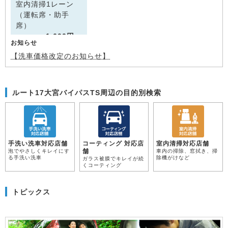
室内清掃1レーン
（運転席・助手
席）
1,600円～
お知らせ
【洗車価格改定のお知らせ】
ルート17大宮バイパスTS周辺の目的別検索
手洗い洗車対応店舗
コーティング 対応店
室内清掃対応店舗
舗
泡でやさしくキレイにす
車内の掃除、窓拭き、掃
る手洗い洗車
除機がけなど
ガラス被膜でキレイが続
くコーティング
トピックス