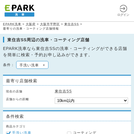
ログイン
EPARK洗車
>
大阪府
>
大阪市平野区
>
東住吉SS
>
最寄りの洗車・コーティング店舗情報
東住吉SS周辺の洗車・コーティング店舗
EPARK洗車なら東住吉SSの洗車・コーティングができる店舗
を簡単に検索・予約お申し込みができます。
条件：
手洗い洗車
×
最寄り店舗検索
東住吉SS
現在の店舗
店舗からの距離
条件検索
商品カテゴリ
手洗い洗車
コーティング