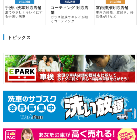
手洗い洗車対応店舗
コーティング 対応店
室内清掃対応店舗
舗
泡でやさしくキレイにす
車内の掃除、窓拭き、掃
る手洗い洗車
除機がけなど
ガラス被膜でキレイが続
くコーティング
トピックス