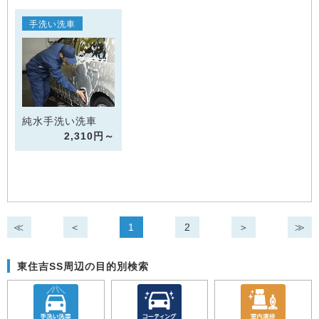
手洗い洗車
純水手洗い洗車
2,310円～
≪
＜
1
2
＞
≫
東住吉SS周辺の目的別検索