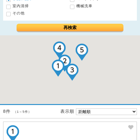
室内清掃
機械洗車
その他
再検索
表示順
8件
（1～5件）