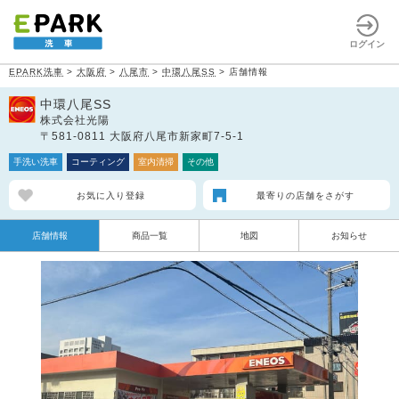
ログイン
EPARK洗車
>
大阪府
>
八尾市
>
中環八尾SS
>
店舗情報
中環八尾SS
株式会社光陽
〒581-0811 大阪府八尾市新家町7-5-1
手洗い洗車
コーティング
室内清掃
その他
お気に入り登録
最寄りの店舗をさがす
店舗情報
商品一覧
地図
お知らせ