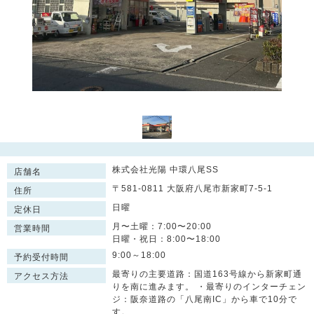
株式会社光陽 中環八尾SS
店舗名
〒581-0811 大阪府八尾市新家町7-5-1
住所
日曜
定休日
月〜土曜：7:00〜20:00
営業時間
日曜・祝日：8:00〜18:00
9:00～18:00
予約受付時間
最寄りの主要道路：国道163号線から新家町通
アクセス方法
りを南に進みます。 ・最寄りのインターチェン
ジ：阪奈道路の「八尾南IC」から車で10分で
す。