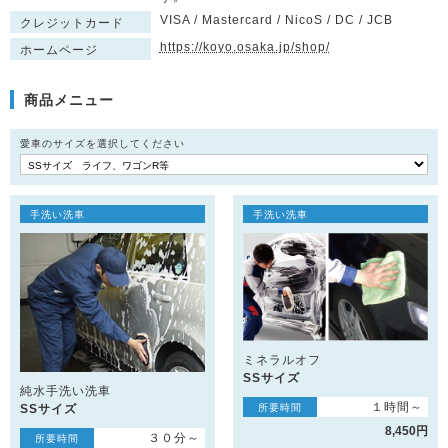
VISA / Mastercard / NicoS / DC / JCB
クレジットカード
https://koyo.osaka.jp/shop/
ホームページ
商品メニュー
愛車のサイズを選択してください
手洗い洗車
手洗い洗車
ミネラルオフ
SSサイズ
純水手洗い洗車
１時間～
所要時間
SSサイズ
8,450円
３０分～
所要時間