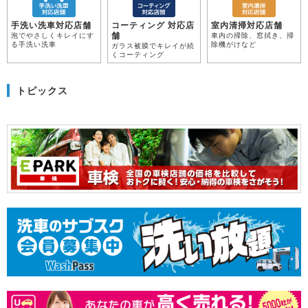
手洗い洗車対応店舗
コーティング 対応店
室内清掃対応店舗
舗
泡でやさしくキレイにす
車内の掃除、窓拭き、掃
る手洗い洗車
除機がけなど
ガラス被膜でキレイが続
くコーティング
トピックス