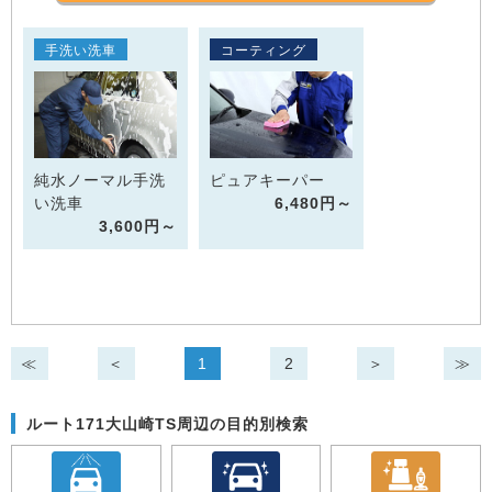
手洗い洗車
コーティング
純水ノーマル手洗
ピュアキーパー
い洗車
6,480円～
3,600円～
≪
＜
1
2
＞
≫
ルート171大山崎TS周辺の目的別検索