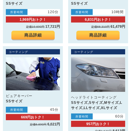
SSサイズ
SSサイズ
120分
10時間
所要時間
所要時間
1,969円おトク！
6,831円おトク！
17,721円
61,479円
定価19,690円
定価68,310円
商品詳細
商品詳細
コーティング
コーティング
ピュアキーパー
ヘッドライトコーティング
SSサイズ
SSサイズ,Sサイズ,Mサイズ,L
サイズ,LLサイズ,XLサイズ
45分
所要時間
60分
所要時間
669円おトク！
957円おトク！
6,021円
定価6,690円
8,613円