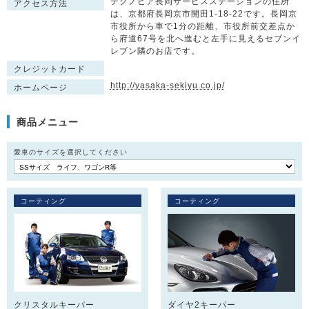
テクノピア長岡サービスステーションの住所
アクセス方法
は、京都府長岡京市開田1-18-22です。長岡京
市役所から車で1分の距離、市役所前交差点か
ら府道67号を北へ進むと左手に見えるセブンイ
レブン隣のお店です。
クレジットカード
http://yasaka-sekiyu.co.jp/
ホームページ
商品メニュー
愛車のサイズを選択してください
コーティング
コーティング
クリスタルキーパー
ダイヤ2キーパー