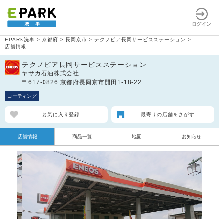
ログイン
EPARK洗車
>
京都府
>
長岡京市
>
テクノピア長岡サービスステーション
>
店舗情報
テクノピア長岡サービスステーション
ヤサカ石油株式会社
〒617-0826 京都府長岡京市開田1-18-22
コーティング
お気に入り登録
最寄りの店舗をさがす
店舗情報
商品一覧
地図
お知らせ