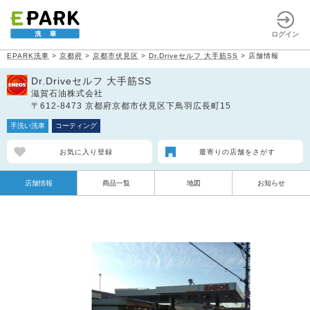
ログイン
EPARK洗車
>
京都府
>
京都市伏見区
>
Dr.Driveセルフ 大手筋SS
>
店舗情報
Dr.Driveセルフ 大手筋SS
滋賀石油株式会社
〒612-8473 京都府京都市伏見区下鳥羽広長町15
手洗い洗車
コーティング
お気に入り登録
最寄りの店舗をさがす
店舗情報
商品一覧
地図
お知らせ