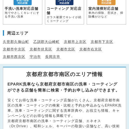
手洗い洗車対応店舗
コーティング 対応店
室内清掃対応店舗
舗
泡でやさしくキレイにす
車内の掃除、窓拭き、掃
る手洗い洗車
除機がけなど
ガラス被膜でキレイが続
くコーティング
周辺エリア
久世郡久御山町
乙訓郡大山崎町
京都市上京区
京都市下京区
京都市中京区
京都市伏見区
京都市北区
京都市右京区
京都市西京区
宇治市
長岡京市
京都府京都市南区のエリア情報
EPARK洗車なら京都府京都市南区の洗車・コーティング
ができる店舗を簡単に検索・予約お申し込みができます。
安くてお得な洗車・コーティング店舗がたくさん。京都府京都市南
区の洗車・コーティングの検索・比較と予約お申込みならEPARK洗
車。洗車・コーティングに関する洗車辞典や、お役立ち情報、キャ
ンペーンなどのお得な情報も満載です。
京都府京都市南区の洗車・コーティング店舗、エネオス
（Dr.Drive）、昭和シェル、キーパーの取扱い店舗など、高い技術