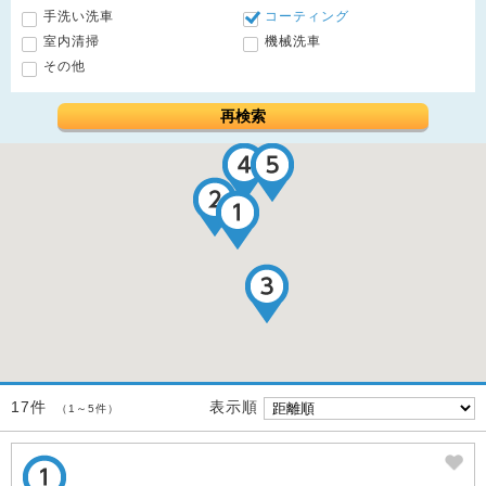
手洗い洗車
コーティング
室内清掃
機械洗車
その他
再検索
表示順
17件
（1～5件）