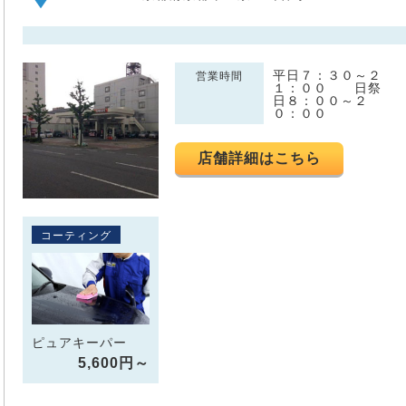
平日７：３０～２
営業時間
１：００ 日祭
日８：００～２
０：００
店舗詳細はこちら
コーティング
ピュアキーパー
5,600円～