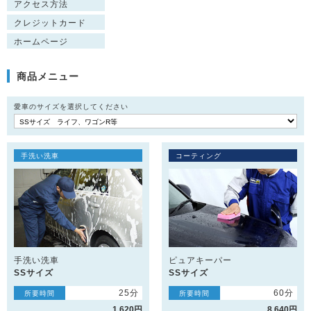
アクセス方法
クレジットカード
ホームページ
商品メニュー
愛車のサイズを選択してください
手洗い洗車
コーティング
手洗い洗車
ピュアキーパー
SSサイズ
SSサイズ
25分
60分
所要時間
所要時間
1,620円
8,640円