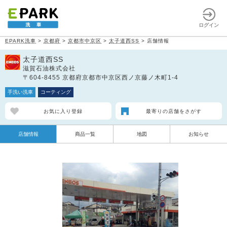
ログイン
EPARK洗車
>
京都府
>
京都市中京区
>
太子道西SS
>
店舗情報
太子道西SS
滋賀石油株式会社
〒604-8455 京都府京都市中京区西ノ京藤ノ木町1-4
手洗い洗車
コーティング
お気に入り登録
最寄りの店舗をさがす
店舗情報
商品一覧
地図
お知らせ