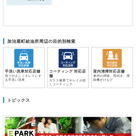
加治屋町給油所周辺の目的別検索
手洗い洗車対応店舗
コーティング 対応店
室内清掃対応店舗
舗
泡でやさしくキレイにす
車内の掃除、窓拭き、掃
る手洗い洗車
除機がけなど
ガラス被膜でキレイが続
くコーティング
トピックス