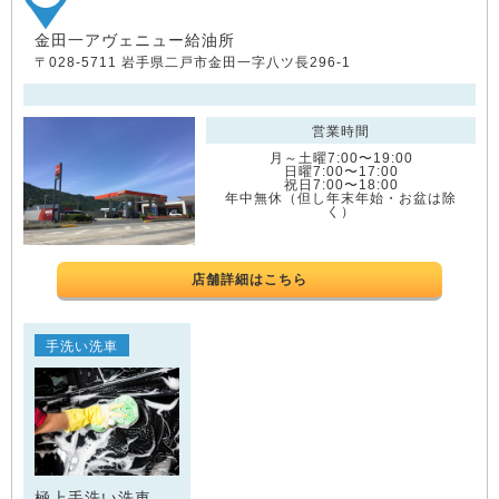
金田一アヴェニュー給油所
〒028-5711 岩手県二戸市金田一字八ツ長296-1
営業時間
月～土曜7:00〜19:00
日曜7:00〜17:00
祝日7:00〜18:00
年中無休（但し年末年始・お盆は除
く）
店舗詳細はこちら
手洗い洗車
極上手洗い洗車