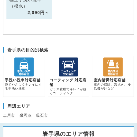
（撥水）
2,090円～
岩手県の目的別検索
手洗い洗車対応店舗
コーティング 対応店
室内清掃対応店舗
舗
泡でやさしくキレイにす
車内の掃除、窓拭き、掃
る手洗い洗車
除機がけなど
ガラス被膜でキレイが続
くコーティング
周辺エリア
二戸市
盛岡市
釜石市
岩手県のエリア情報