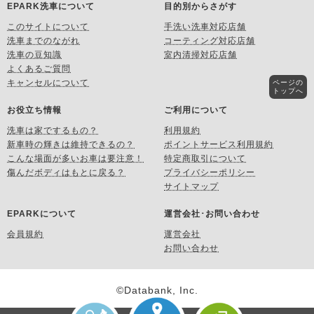
EPARK洗車について
目的別からさがす
このサイトについて
手洗い洗車対応店舗
洗車までのながれ
コーティング対応店舗
洗車の豆知識
室内清掃対応店舗
よくあるご質問
キャンセルについて
ページの
トップへ
お役立ち情報
ご利用について
洗車は家でするもの？
利用規約
新車時の輝きは維持できるの？
ポイントサービス利用規約
こんな場面が多いお車は要注意！
特定商取引について
傷んだボディはもとに戻る？
プライバシーポリシー
サイトマップ
EPARKについて
運営会社･お問い合わせ
会員規約
運営会社
お問い合わせ
©Databank, Inc.