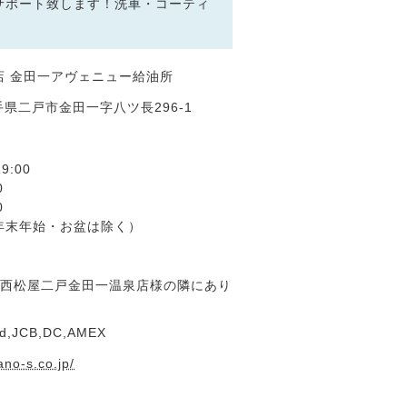
サポート致します！洗車・コーティ
！
店 金田一アヴェニュー給油所
 岩手県二戸市金田一字八ツ長296-1
9:00
0
0
年末年始・お盆は除く）
、西松屋二戸金田一温泉店様の隣にあり
rd,JCB,DC,AMEX
no-s.co.jp/