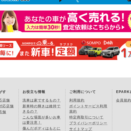
がす
お役立ち情報
ご利用について
EPAR
応店舗
洗車は家でするもの？
利用規約
会員規
対応店舗
新車時の輝きは維持で
ポイントサービス利用
きるの？
規約
店舗
こんな場面が多いお車
特定商取引について
は要注意！
プライバシーポリシー
傷んだボディはもとに
サイトマップ