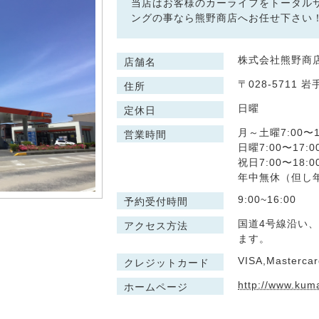
当店はお客様のカーライフをトータル
ングの事なら熊野商店へお任せ下さい
株式会社熊野商
店舗名
〒028-5711
住所
日曜
定休日
月～土曜7:00〜1
営業時間
日曜7:00〜17:0
祝日7:00〜18:0
年中無休（但し
9:00~16:00
予約受付時間
国道4号線沿い
アクセス方法
ます。
VISA,Masterca
クレジットカード
http://www.kuma
ホームページ