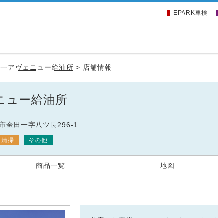
EPARK車検
田一アヴェニュー給油所
>
店舗情報
ニュー給油所
戸市金田一字八ツ長296-1
内清掃
その他
商品一覧
地図