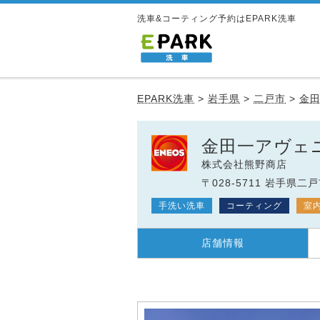
洗車&コーティング予約はEPARK洗車
EPARK洗車
>
岩手県
>
二戸市
>
金
金田一アヴェ
株式会社熊野商店
〒028-5711 岩手県二
手洗い洗車
コーティング
室
店舗情報