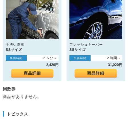
手洗い洗車
フレッシュキーパー
SSサイズ
SSサイズ
２５分～
２時間～
所要時間
所要時間
2,420円
31,020円
商品詳細
商品詳細
回数券
商品がありません。
トピックス