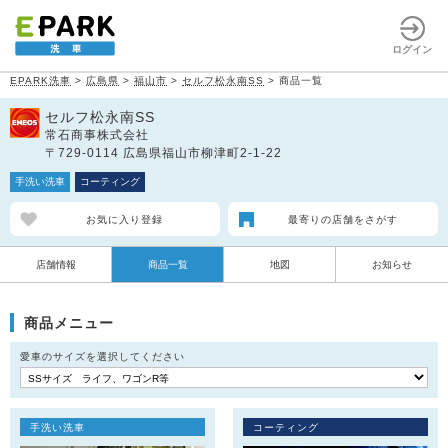
ログイン
EPARK洗車
>
広島県
>
福山市
>
セルフ松永南SS
>
商品一覧
セルフ松永南SS
常石商事株式会社
〒729-0114 広島県福山市柳津町2-1-22
手洗い洗車
コーティング
お気に入り登録
最寄りの店舗をさがす
店舗情報
商品一覧
地図
お知らせ
商品メニュー
愛車のサイズを選択してください
手洗い洗車
コーティング