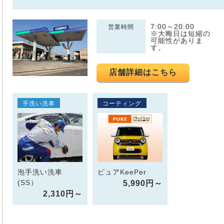
7:00～20:00
営業時間
※大晦日は短縮の
可能性がありま
す。
店舗詳細はこちら
手洗い洗車
コーティング
泡手洗い洗車
ピュアKeePer
(SS）
5,990円～
2,310円～