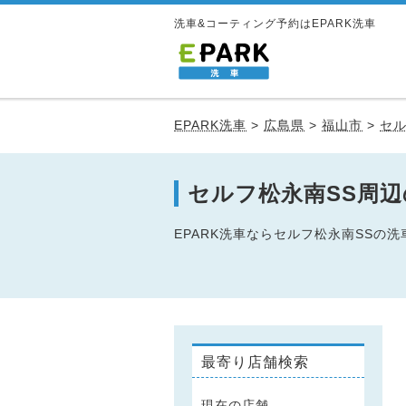
洗車&コーティング予約はEPARK洗車
EPARK洗車
>
広島県
>
福山市
>
セル
セルフ松永南SS周
EPARK洗車ならセルフ松永南SS
最寄り店舗検索
現在の店舗