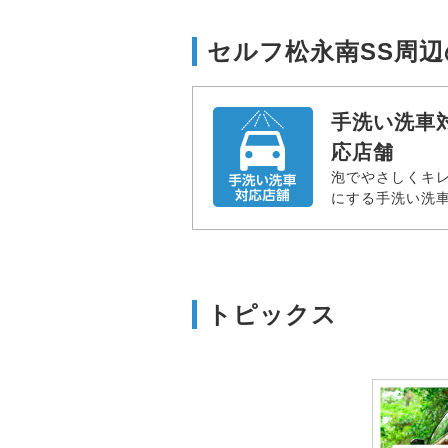
セルフ松永南SS周
手洗い洗車
応店舗
泡でやさしくキ
にする手洗い洗
トピックス