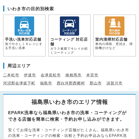
いわき市の目的別検索
手洗い洗車対応店舗
コーティング 対応店
室内清掃対応店舗
舗
泡でやさしくキレイにす
車内の掃除、窓拭き、掃
る手洗い洗車
除機がけなど
ガラス被膜でキレイが続
くコーティング
周辺エリア
二本松市
伊達市
会津若松市
南相馬市
本宮市
河沼郡会津坂下町
福島市
西白河郡西郷村
郡山市
須賀川市
福島県いわき市のエリア情報
EPARK洗車なら福島県いわき市の洗車・コーティングが
できる店舗を簡単に検索・予約お申し込みができます。
安くてお得な洗車・コーティング店舗がたくさん。福島県いわき市
の洗車・コーティングの検索・比較と予約お申込みならEPARK洗