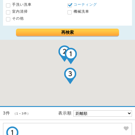
手洗い洗車
コーティング
室内清掃
機械洗車
その他
再検索
表示順
3件
（1～3件）