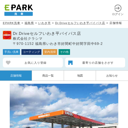
ログイン
EPARK洗車
>
福島県
>
いわき市
>
Dr.Driveセルフいわき平バイパス店
>
店舗情報
Dr.Driveセルフいわき平バイパス店
株式会社クラシマ
〒970-1152 福島県いわき市好間町中好間字田中69-2
手洗い洗車
コーティング
室内清掃
その他
お気に入り登録
最寄りの店舗をさがす
店舗情報
商品一覧
地図
お知らせ