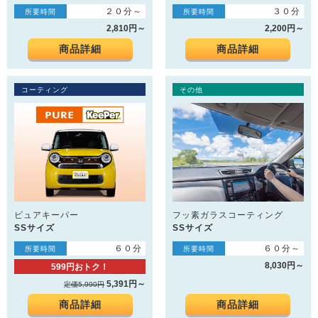
２０分～
３０分
所要時間
所要時間
2,810円～
2,200円～
商品詳細
商品詳細
コーティング
その他
ピュアキーパー
フッ素ガラスコーティング
SSサイズ
SSサイズ
６０分
６０分～
所要時間
所要時間
8,030円～
599円おトク！
5,391円～
定価5,990円
商品詳細
商品詳細