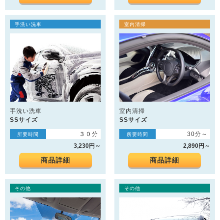
手洗い洗車
室内清掃
手洗い洗車
室内清掃
SSサイズ
SSサイズ
３０分
30分～
所要時間
所要時間
3,230円～
2,890円～
商品詳細
商品詳細
その他
その他