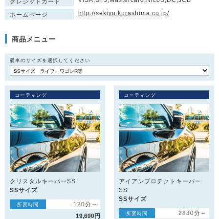
VISA,UFJ,Mastercard,NicoS,DC,JCB
クレジットカード
http://sekiyu.kurashima.co.jp/
ホームページ
商品メニュー
愛車のサイズを選択してください
コーティング
コーティング
クリスタルキーパーSS
アイアンプロテクトキーパー
SSサイズ
SS
SSサイズ
120分～
所要時間
2880分～
所要時間
19,690円