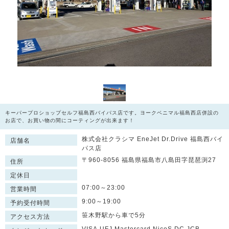
キーパープロショップセルフ福島西バイパス店です。ヨークベニマル福島西店併設の
お店で、お買い物の間にコーティングが出来ます！
株式会社クラシマ EneJet Dr.Drive 福島西バイ
店舗名
パス店
〒960-8056 福島県福島市八島田字琵琶渕27
住所
定休日
07:00～23:00
営業時間
9:00～19:00
予約受付時間
笹木野駅から車で5分
アクセス方法