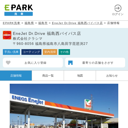
ログイン
EPARK洗車
>
福島県
>
福島市
>
EneJet Dr.Drive 福島西バイパス店
>
店舗情報
EneJet Dr.Drive 福島西バイパス店
株式会社クラシマ
〒960-8056 福島県福島市八島田字琵琶渕27
手洗い洗車
コーティング
室内清掃
その他
お気に入り登録
最寄りの店舗をさがす
店舗情報
商品一覧
地図
お知らせ