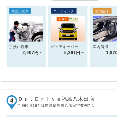
手洗い洗車
コーティング
室内清掃
手洗い洗車
ピュアキーパー
室内清掃
2,907円～
5,391円～
1,8
Ｄｒ．Ｄｒｉｖｅ福島八木田店
〒960-8164 福島県福島市八木田字並柳7-1