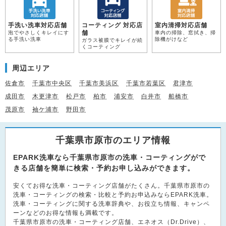
手洗い洗車対応店舗
コーティング 対応店
室内清掃対応店舗
舗
泡でやさしくキレイにす
車内の掃除、窓拭き、掃
る手洗い洗車
除機がけなど
ガラス被膜でキレイが続
くコーティング
周辺エリア
佐倉市
千葉市中央区
千葉市美浜区
千葉市若葉区
君津市
成田市
木更津市
松戸市
柏市
浦安市
白井市
船橋市
茂原市
袖ケ浦市
野田市
千葉県市原市のエリア情報
EPARK洗車なら千葉県市原市の洗車・コーティングがで
きる店舗を簡単に検索・予約お申し込みができます。
安くてお得な洗車・コーティング店舗がたくさん。千葉県市原市の
洗車・コーティングの検索・比較と予約お申込みならEPARK洗車。
洗車・コーティングに関する洗車辞典や、お役立ち情報、キャンペ
ーンなどのお得な情報も満載です。
千葉県市原市の洗車・コーティング店舗、エネオス（Dr.Drive）、