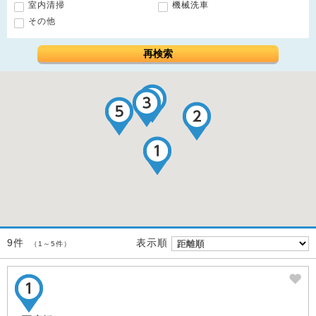
室内清掃
機械洗車
その他
再検索
表示順
9件
（1～5件）