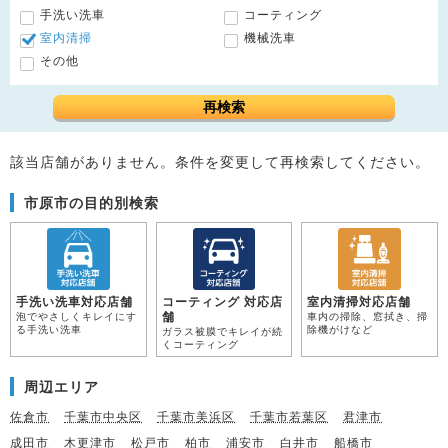
手洗い洗車
コーティング
室内清掃
機械洗車
その他
再検索
該当店舗がありません。条件を変更して再検索してください。
市原市の目的別検索
手洗い洗車対応店舗
コーティング 対応店
室内清掃対応店舗
舗
泡でやさしくキレイにす
車内の掃除、窓拭き、掃
る手洗い洗車
除機がけなど
ガラス被膜でキレイが続
くコーティング
周辺エリア
佐倉市
千葉市中央区
千葉市美浜区
千葉市若葉区
君津市
成田市
木更津市
松戸市
柏市
浦安市
白井市
船橋市