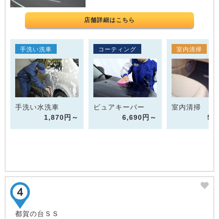
店舗詳細はこちら
手洗い洗車
コーティング
室内清掃
手洗い水洗車
ピュアキーパー
室内清掃 1
1,870円～
6,690円～
55
都賀の台ＳＳ