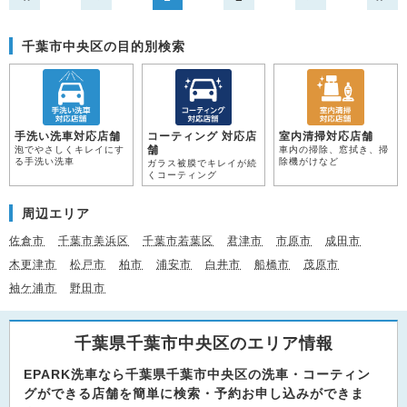
千葉市中央区の目的別検索
手洗い洗車対応店舗
コーティング 対応店
室内清掃対応店舗
舗
泡でやさしくキレイにす
車内の掃除、窓拭き、掃
る手洗い洗車
除機がけなど
ガラス被膜でキレイが続
くコーティング
周辺エリア
佐倉市
千葉市美浜区
千葉市若葉区
君津市
市原市
成田市
木更津市
松戸市
柏市
浦安市
白井市
船橋市
茂原市
袖ケ浦市
野田市
千葉県千葉市中央区のエリア情報
EPARK洗車なら千葉県千葉市中央区の洗車・コーティン
グができる店舗を簡単に検索・予約お申し込みができま