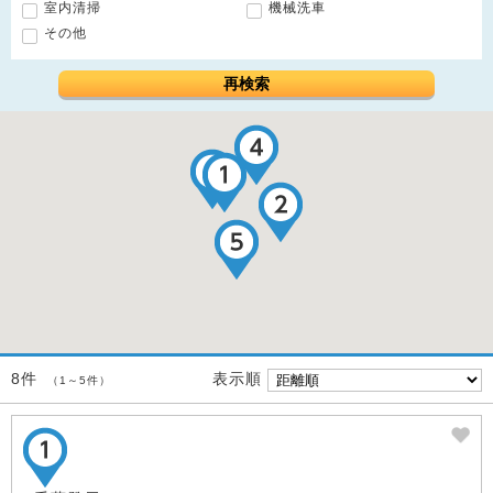
室内清掃
機械洗車
その他
再検索
表示順
8件
（1～5件）