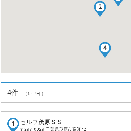
4件
（1～4件）
セルフ茂原ＳＳ
〒297-0029 千葉県茂原市高師72