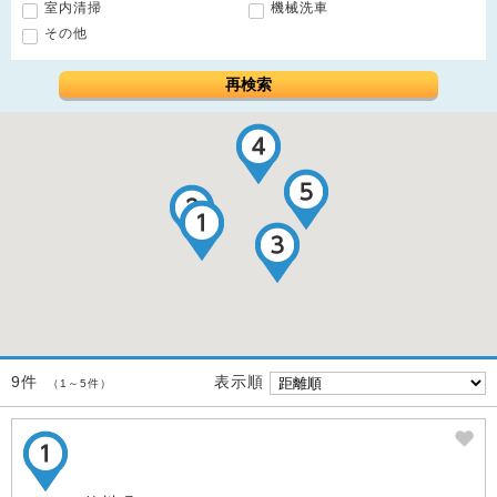
室内清掃
機械洗車
その他
再検索
表示順
9件
（1～5件）