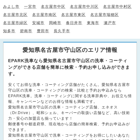
みよし市
一宮市
名古屋市中区
名古屋市中川区
名古屋市中村区
名古屋市北区
名古屋市南区
名古屋市東区
名古屋市瑞穂区
名古屋市緑区
安城市
岡崎市
春日井市
東海市
瀬戸市
知多市
碧南市
豊田市
長久手市
愛知県名古屋市守山区のエリア情報
EPARK洗車なら愛知県名古屋市守山区の洗車・コーティ
ングができる店舗を簡単に検索・予約お申し込みができま
す。
安くてお得な洗車・コーティング店舗がたくさん。愛知県名古屋市
守山区の洗車・コーティングの検索・比較と予約お申込みなら
EPARK洗車。洗車・コーティングに関する洗車辞典や、お役立ち情
報、キャンペーンなどのお得な情報も満載です。
愛知県名古屋市守山区の洗車・コーティング店舗、エネオス
（Dr.Drive）、昭和シェル、キーパーの取扱い店舗など、高い技術
力・安心の加盟店も揃っています！
郵便番号や都道府県、現在地から店舗の簡単検索、予約お申込みが
できます。
愛知県名古屋市守山区で洗車・コーティングをお得にしたいあなた