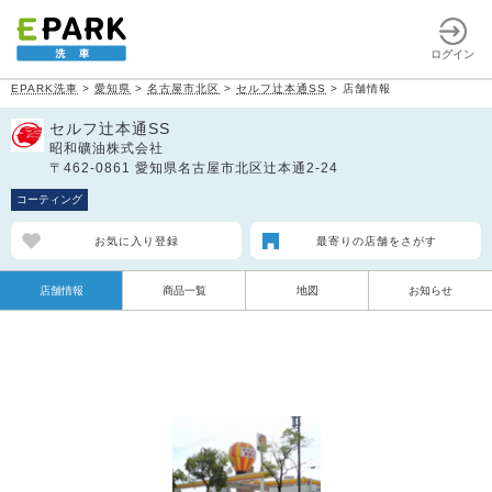
ログイン
EPARK洗車
>
愛知県
>
名古屋市北区
>
セルフ辻本通SS
>
店舗情報
セルフ辻本通SS
昭和礦油株式会社
〒462-0861 愛知県名古屋市北区辻本通2-24
コーティング
お気に入り登録
最寄りの店舗をさがす
店舗情報
商品一覧
地図
お知らせ