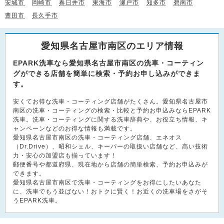
安城市
岡崎市
春日井市
東海市
瀬戸市
知多市
碧南市
豊田市
長久手市
愛知県名古屋市南区のエリア情報
EPARK洗車なら愛知県名古屋市南区の洗車・コーティン
グができる店舗を簡単に検索・予約お申し込みができま
す。
安くてお得な洗車・コーティング店舗がたくさん。愛知県名古屋市
南区の洗車・コーティングの検索・比較と予約お申込みならEPARK
洗車。洗車・コーティングに関する洗車辞典や、お役立ち情報、キ
ャンペーンなどのお得な情報も満載です。
愛知県名古屋市南区の洗車・コーティング店舗、エネオス
（Dr.Drive）、昭和シェル、キーパーの取扱い店舗など、高い技術
力・安心の加盟店も揃っています！
郵便番号や都道府県、現在地から店舗の簡単検索、予約お申込みが
できます。
愛知県名古屋市南区で洗車・コーティングをお得にしたいあなた
に、洗車でもう並ばない！おトクに賢く！お近くの洗車場をさがそ
うEPARK洗車。