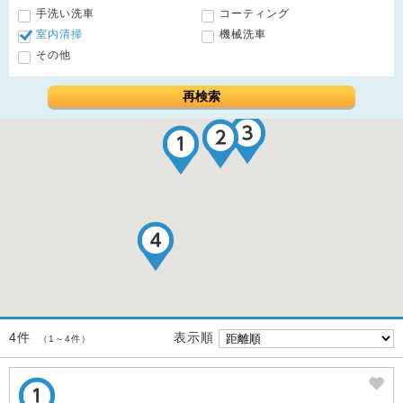
手洗い洗車
コーティング
室内清掃
機械洗車
その他
再検索
表示順
4件
（1～4件）