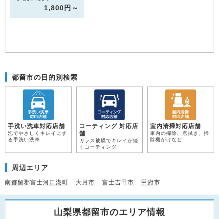
1,800円～
都留市の目的別検索
手洗い洗車対応店舗
コーティング 対応店
室内清掃対応店舗
舗
泡でやさしくキレイにす
車内の掃除、窓拭き、掃
る手洗い洗車
除機がけなど
ガラス被膜でキレイが続
くコーティング
周辺エリア
南都留郡富士河口湖町
大月市
富士吉田市
甲府市
山梨県都留市のエリア情報