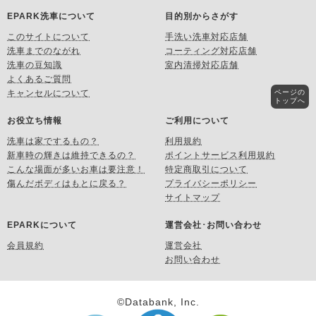
EPARK洗車について
目的別からさがす
このサイトについて
手洗い洗車対応店舗
洗車までのながれ
コーティング対応店舗
洗車の豆知識
室内清掃対応店舗
よくあるご質問
ページの
キャンセルについて
トップへ
お役立ち情報
ご利用について
洗車は家でするもの？
利用規約
新車時の輝きは維持できるの？
ポイントサービス利用規約
こんな場面が多いお車は要注意！
特定商取引について
傷んだボディはもとに戻る？
プライバシーポリシー
サイトマップ
EPARKについて
運営会社･お問い合わせ
会員規約
運営会社
お問い合わせ
©Databank, Inc.