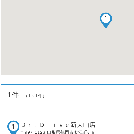
1件
（1～1件）
Ｄｒ．Ｄｒｉｖｅ新大山店
〒997-1123 山形県鶴岡市友江町5-6