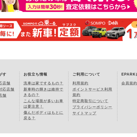
がす
お役立ち情報
ご利用について
EPAR
応店舗
洗車は家でするもの？
利用規約
会員規
対応店舗
新車時の輝きは維持で
ポイントサービス利用
きるの？
規約
店舗
こんな場面が多いお車
特定商取引について
は要注意！
プライバシーポリシー
傷んだボディはもとに
サイトマップ
戻る？