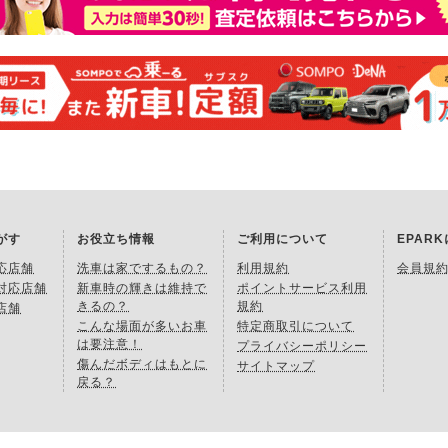
がす
お役立ち情報
ご利用について
EPAR
応店舗
洗車は家でするもの？
利用規約
会員規
対応店舗
新車時の輝きは維持で
ポイントサービス利用
きるの？
規約
店舗
こんな場面が多いお車
特定商取引について
は要注意！
プライバシーポリシー
傷んだボディはもとに
サイトマップ
戻る？