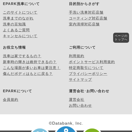
EPARK洗車について
目的別からさがす
このサイトについて
手洗い洗車対応店舗
洗車までのながれ
コーティング対応店舗
洗車の豆知識
室内清掃対応店舗
よくあるご質問
キャンセルについて
ページの
トップへ
お役立ち情報
ご利用について
洗車は家でするもの？
利用規約
新車時の輝きは維持できるの？
ポイントサービス利用規約
こんな場面が多いお車は要注意！
特定商取引について
傷んだボディはもとに戻る？
プライバシーポリシー
サイトマップ
EPARKについて
運営会社･お問い合わせ
会員規約
運営会社
お問い合わせ
©Databank, Inc.