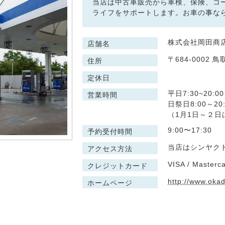
当店は中古車販売から車検、保険、コ
ライフをサポートします。お車の事な
株式会社岡田商店
店舗名
〒684-0002
住所
定休日
平日7:30~20:00
営業時間
日祭日8:00～20:
（1月1日～２日
9:00〜17:30
予約受付時間
当店はシンヤク
アクセス方法
VISA / Masterca
クレジットカード
http://www.oka
ホームページ