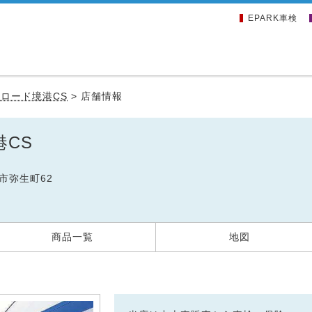
EPARK車検
ロード境港CS
>
店舗情報
CS
港市弥生町62
商品一覧
地図