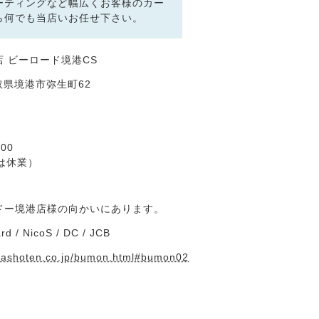
ーティングなど幅広くお客様のカー
ら何でも当店いお任せ下さい。
 ビーロード境港CS
 鳥取県境港市弥生町62
00
は休業）
ドー境港店様の向かいにあります。
rd / NicoS / DC / JCB
dashoten.co.jp/bumon.html#bumon02