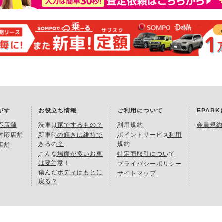
がす
お役立ち情報
ご利用について
EPAR
応店舗
洗車は家でするもの？
利用規約
会員規
対応店舗
新車時の輝きは維持で
ポイントサービス利用
きるの？
規約
店舗
こんな場面が多いお車
特定商取引について
は要注意！
プライバシーポリシー
傷んだボディはもとに
サイトマップ
戻る？