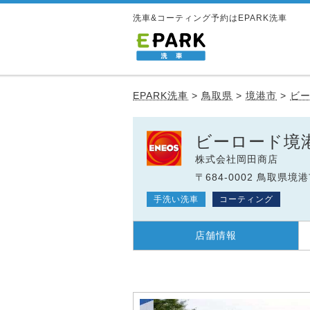
洗車&コーティング予約はEPARK洗車
EPARK洗車
>
鳥取県
>
境港市
>
ビー
ビーロード境港
株式会社岡田商店
〒684-0002 鳥取県境
手洗い洗車
コーティング
店舗情報