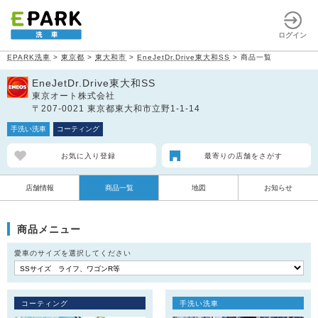
ログイン
EPARK洗車
>
東京都
>
東大和市
>
EneJetDr.Drive東大和SS
>
商品一覧
EneJetDr.Drive東大和SS
東京オート株式会社
〒207-0021 東京都東大和市立野1-1-14
手洗い洗車
コーティング
お気に入り登録
最寄りの店舗をさがす
店舗情報
商品一覧
地図
お知らせ
商品メニュー
愛車のサイズを選択してください
コーティング
手洗い洗車