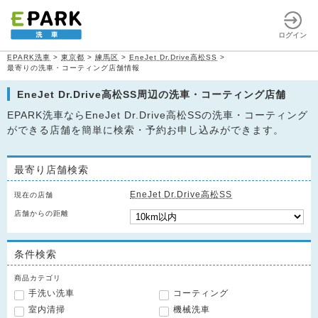
ログイン
EPARK洗車
>
東京都
>
練馬区
>
EneJet Dr.Drive高松SS
>
最寄りの洗車・コーティング店舗情報
EneJet Dr.Drive高松SS周辺の洗車・コーティング店舗
EPARK洗車ならEneJet Dr.Drive高松SSの洗車・コーティング
ができる店舗を簡単に検索・予約お申し込みができます。
最寄り店舗検索
EneJet Dr.Drive高松SS
現在の店舗
店舗からの距離
条件検索
商品カテゴリ
手洗い洗車
コーティング
室内清掃
機械洗車