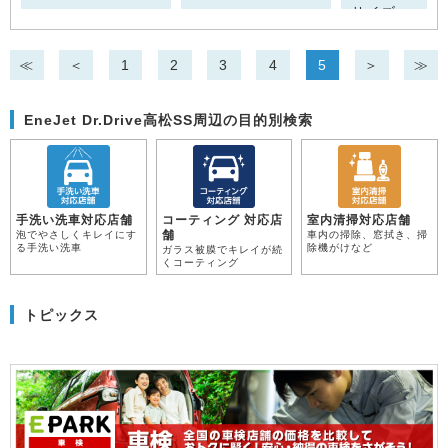
サイズ
3,7
≪
＜
1
2
3
4
5
＞
≫
EneJet Dr.Drive高松SS周辺の目的別検索
手洗い洗車対応店舗
コーティング 対応店
室内清掃対応店舗
舗
泡でやさしくキレイにす
車内の掃除、窓拭き、掃
る手洗い洗車
除機がけなど
ガラス被膜でキレイが続
くコーティング
トピックス