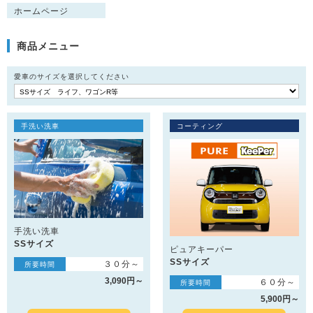
ホームページ
商品メニュー
愛車のサイズを選択してください
手洗い洗車
コーティング
手洗い洗車
SSサイズ
ピュアキーパー
SSサイズ
３０分～
所要時間
3,090円～
６０分～
所要時間
5,900円～