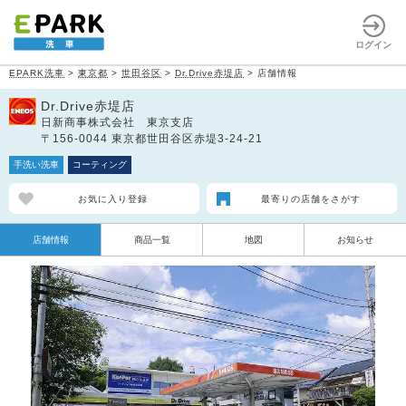
ログイン
EPARK洗車
>
東京都
>
世田谷区
>
Dr.Drive赤堤店
>
店舗情報
Dr.Drive赤堤店
日新商事株式会社 東京支店
〒156-0044 東京都世田谷区赤堤3-24-21
手洗い洗車
コーティング
お気に入り登録
最寄りの店舗をさがす
店舗情報
商品一覧
地図
お知らせ