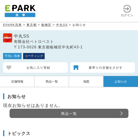
ログイン
EPARK洗車
>
東京都
>
板橋区
>
中丸SS
>
お知らせ
中丸SS
有限会社ペトロベスト
〒173-0026 東京都板橋区中丸町43-1
手洗い洗車
コーティング
お気に入り登録
最寄りの店舗をさがす
店舗情報
商品一覧
地図
お知らせ
お知らせ
現在お知らせはありません。
商品一覧
トピックス