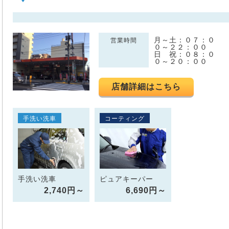
月～土：０７：０
営業時間
０～２２：００
日 祝：０８：０
０～２０：００
店舗詳細はこちら
手洗い洗車
コーティング
手洗い洗車
ピュアキーパー
2,740円～
6,690円～