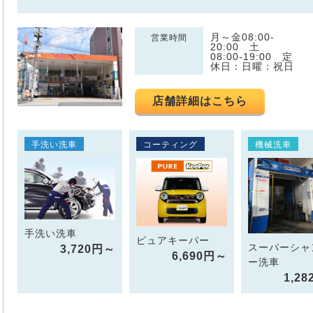
月～金08:00-
営業時間
20:00 土
08:00-19:00 定
休日：日曜：祝日
店舗詳細はこちら
手洗い洗車
コーティング
機械洗車
手洗い洗車
ピュアキーパー
スーパーシャ
3,720円～
6,690円～
ー洗車
1,2